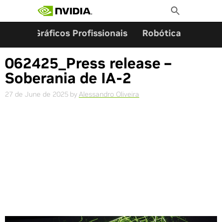
Search for:
Skip
Toggle
to
Search
content
ming
Gráficos Profissionais
Robótica
Start
062425_Press release –
Soberania de IA-2
27 de June de 2025
by
Alessandro Oliveira