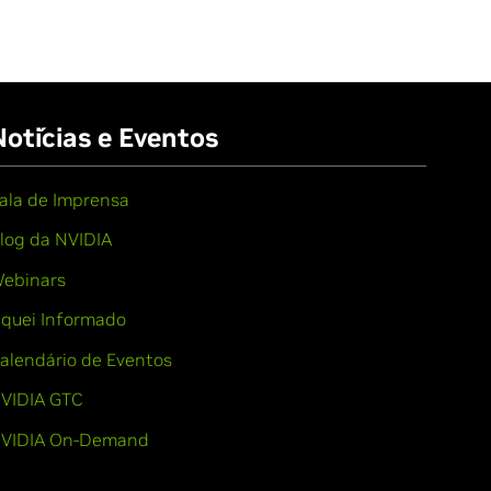
Notícias e Eventos
ala de Imprensa
log da NVIDIA
ebinars
iquei Informado
alendário de Eventos
VIDIA GTC
VIDIA On-Demand