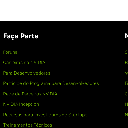
Faça Parte
Fóruns
S
Carreiras na NVIDIA
B
Para Desenvolvedores
W
Participe do Programa para Desenvolvedores
F
Rede de Parceiros NVIDIA
C
NVIDIA Inception
N
Recursos para Investidores de Startups
N
Treinamentos Técnicos