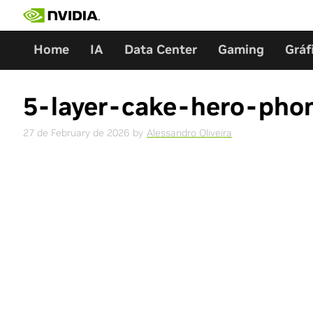
Skip
to
content
Home
IA
Data Center
Gaming
Gráf
5-layer-cake-hero-pho
27 de February de 2026
by
Alessandro Oliveira