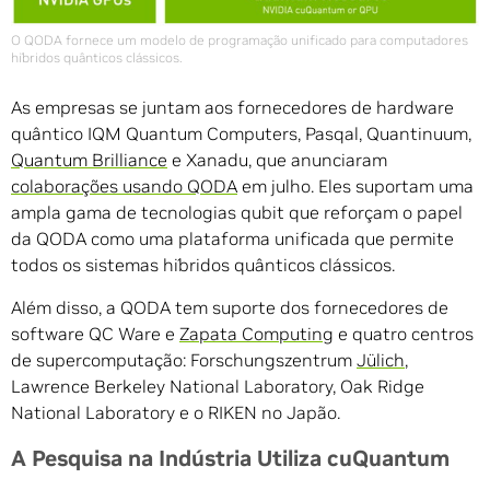
O QODA fornece um modelo de programação unificado para computadores
híbridos quânticos clássicos.
As empresas se juntam aos fornecedores de hardware
quântico IQM Quantum Computers, Pasqal, Quantinuum,
Quantum Brilliance
e Xanadu, que anunciaram
colaborações usando QODA
em julho. Eles suportam uma
ampla gama de tecnologias qubit que reforçam o papel
da QODA como uma plataforma unificada que permite
todos os sistemas híbridos quânticos clássicos.
Além disso, a QODA tem suporte dos fornecedores de
software QC Ware e
Zapata Computing
e quatro centros
de supercomputação: Forschungszentrum
Jülich
,
Lawrence Berkeley National Laboratory, Oak Ridge
National Laboratory e o RIKEN no Japão.
A Pesquisa na Indústria Utiliza cuQuantum