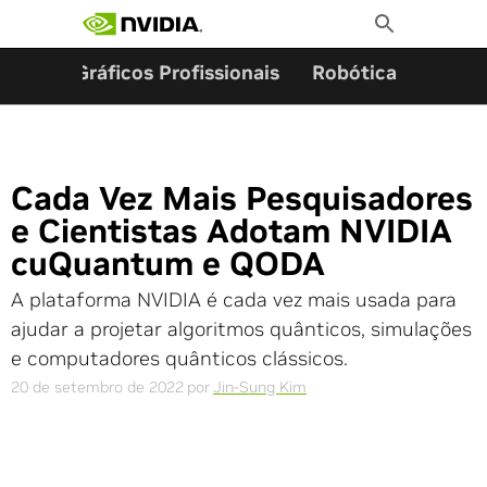
Pesquisar por:
Skip
Toggle
to
Search
content
ming
Gráficos Profissionais
Robótica
Start
Cada Vez Mais Pesquisadores
e Cientistas Adotam NVIDIA
cuQuantum e QODA
A plataforma NVIDIA é cada vez mais usada para
ajudar a projetar algoritmos quânticos, simulações
e computadores quânticos clássicos.
20 de setembro de 2022
por
Jin-Sung Kim