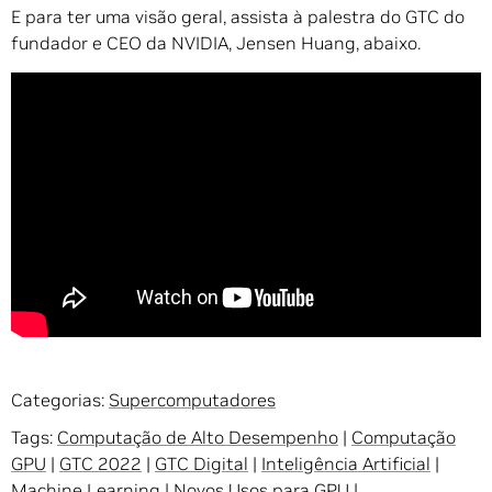
E para ter uma visão geral, assista à palestra do GTC do
fundador e CEO da NVIDIA, Jensen Huang, abaixo.
Categorias:
Supercomputadores
Tags:
Computação de Alto Desempenho
|
Computação
GPU
|
GTC 2022
|
GTC Digital
|
Inteligência Artificial
|
Machine Learning
|
Novos Usos para GPU
|