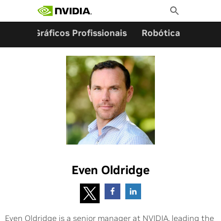
Pesquisar por:
Skip
Toggle
to
Search
content
ming
Gráficos Profissionais
Robótica
Start
Even Oldridge
Even Oldridge is a senior manager at NVIDIA, leading the