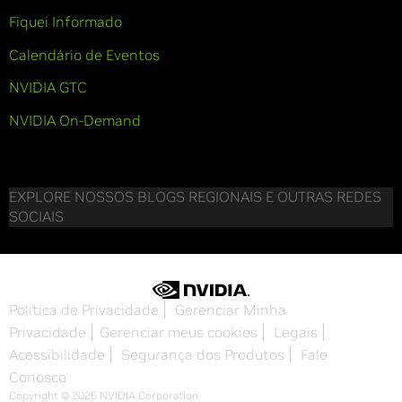
Fiquei Informado
Calendário de Eventos
NVIDIA GTC
NVIDIA On-Demand
EXPLORE NOSSOS BLOGS REGIONAIS E OUTRAS REDES
SOCIAIS
Política de Privacidade
Gerenciar Minha
Privacidade
Gerenciar meus cookies
Legais
Acessibilidade
Segurança dos Produtos
Fale
Conosco
Copyright © 2026 NVIDIA Corporation