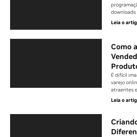
programaçã
downloads 
Leia o arti
Como a
Vendedo
Produt
É difícil i
varejo onli
atraentes 
Leia o arti
Criando
Difere