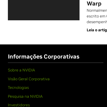
Warp
Normalment
escrito em
desempenho
Leia o arti
Informações Corporativas
Sobre a NVIDIA
Visão Geral Corporativa
Tecnologias
Pesquisa na NVIDIA
Investidores