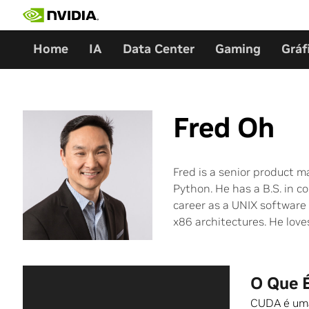
Skip
to
content
Home
IA
Data Center
Gaming
Gráf
Fred Oh
Fred is a senior product
Python. He has a B.S. in 
career as a UNIX software 
x86 architectures. He love
O Que 
CUDA é uma