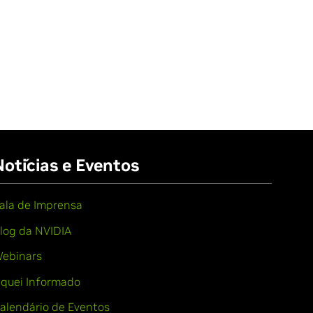
Notícias e Eventos
ala de Imprensa
log da NVIDIA
ebinars
iquei Informado
alendário de Eventos