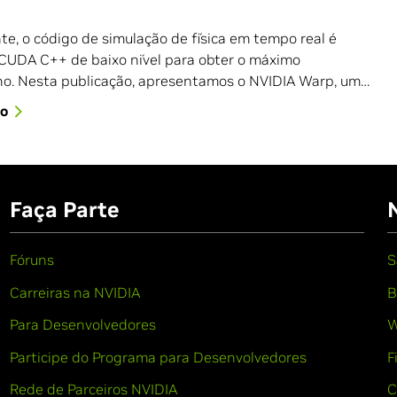
e, o código de simulação de física em tempo real é
 CUDA C++ de baixo nível para obter o máximo
. Nesta publicação, apresentamos o NVIDIA Warp, um…
go
Faça Parte
Fóruns
S
Carreiras na NVIDIA
B
Para Desenvolvedores
W
Participe do Programa para Desenvolvedores
F
Rede de Parceiros NVIDIA
C