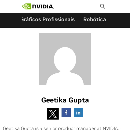
Pesquisar por:
Skip
Toggle
to
Search
content
ming
Gráficos Profissionais
Robótica
Start
Geetika Gupta
Geetika Gupta is a senior product manager at NVIDIA.