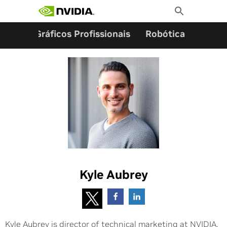
Pesquisar por:
Skip
Toggle
to
Search
content
ming
Gráficos Profissionais
Robótica
Start
Kyle Aubrey
Kyle Aubrey is director of technical marketing at NVIDIA,