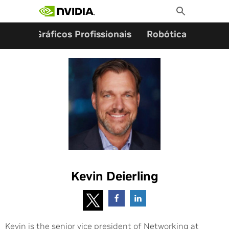
Pesquisar por:
Skip
Toggle
to
Search
content
ming
Gráficos Profissionais
Robótica
Start
Kevin Deierling
Kevin is the senior vice president of Networking at