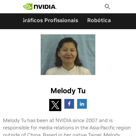
Pesquisar por:
Skip
Toggle
to
Search
content
ming
Gráficos Profissionais
Robótica
Start
Melody Tu
Melody Tu has been at NVIDIA since 2007 and is
responsible for media relations in the Asia-Pacific region
outside of China. Based in her native Taipei, Melody