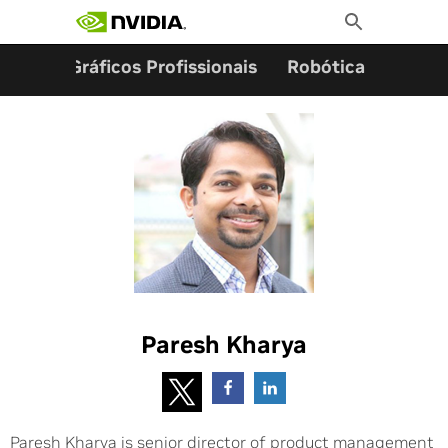
Pesquisar por:
Skip
Toggle
to
Search
content
ming
Gráficos Profissionais
Robótica
Start
Paresh Kharya
Paresh Kharya is senior director of product management