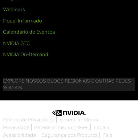
Webinars
Fiquei Informado
Calendário de Eventos
NVIDIA GTC
NVIDIA On-Demand
EXPLORE NOSSOS BLOGS REGIONAIS E OUTRAS REDES
SOCIAIS
Política de Privacidade
Gerenciar Minha
Privacidade
Gerenciar meus cookies
Legais
Acessibilidade
Segurança dos Produtos
Fale