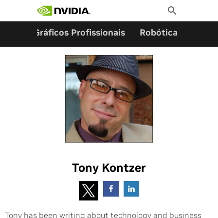
Pesquisar por:
Skip
Toggle
to
Search
content
ming
Gráficos Profissionais
Robótica
Start
Tony Kontzer
Tony has been writing about technology and business