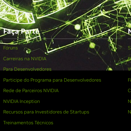
Faça Parte
Fóruns
S
Carreiras na NVIDIA
B
Para Desenvolvedores
W
Participe do Programa para Desenvolvedores
F
Rede de Parceiros NVIDIA
C
NVIDIA Inception
N
Recursos para Investidores de Startups
N
Treinamentos Técnicos