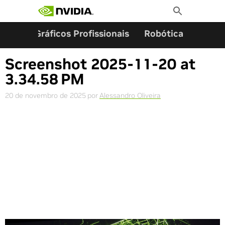
Pesquisar por:
Skip
Toggle
to
Search
content
ming
Gráficos Profissionais
Robótica
Start
Screenshot 2025-11-20 at
3.34.58 PM
20 de novembro de 2025
por
Alessandro Oliveira