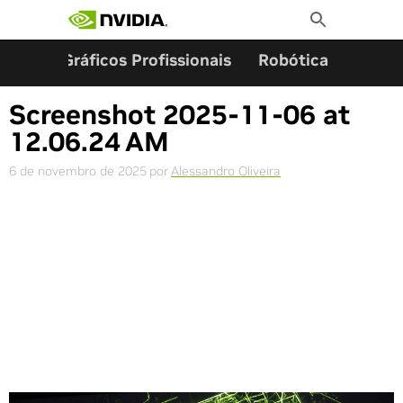
Pesquisar por:
Skip
Toggle
to
Search
content
ming
Gráficos Profissionais
Robótica
Start
Screenshot 2025-11-06 at
12.06.24 AM
6 de novembro de 2025
por
Alessandro Oliveira