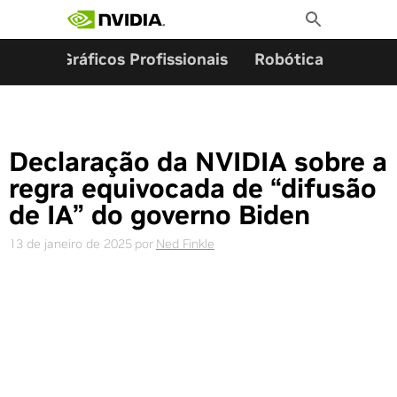
Pesquisar por:
Skip
Toggle
to
Search
content
ming
Gráficos Profissionais
Robótica
Start
Declaração da NVIDIA sobre a
regra equivocada de “difusão
de IA” do governo Biden
13 de janeiro de 2025
por
Ned Finkle