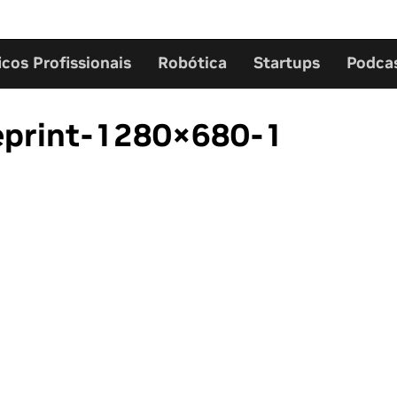
icos Profissionais
Robótica
Startups
Podca
eprint-1280×680-1