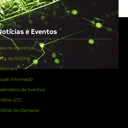
Notícias e Eventos
ala de Imprensa
log da NVIDIA
ebinars
iquei Informado
alendário de Eventos
VIDIA GTC
VIDIA On-Demand