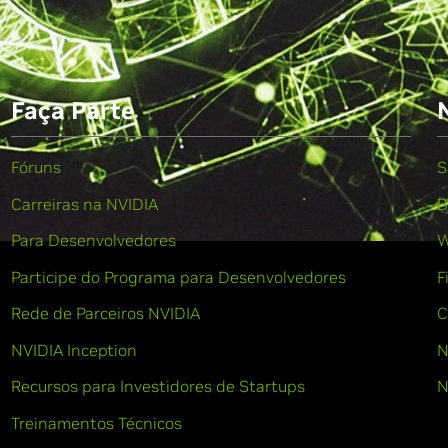
Faça Parte
Fóruns
S
Carreiras na NVIDIA
B
Para Desenvolvedores
W
Participe do Programa para Desenvolvedores
F
Rede de Parceiros NVIDIA
C
NVIDIA Inception
N
Recursos para Investidores de Startups
N
Treinamentos Técnicos