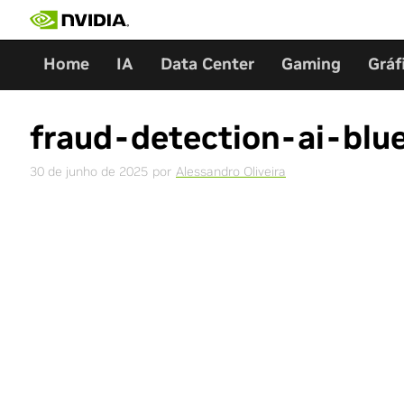
Skip
to
content
Home
IA
Data Center
Gaming
Gráf
fraud-detection-ai-blu
30 de junho de 2025
por
Alessandro Oliveira