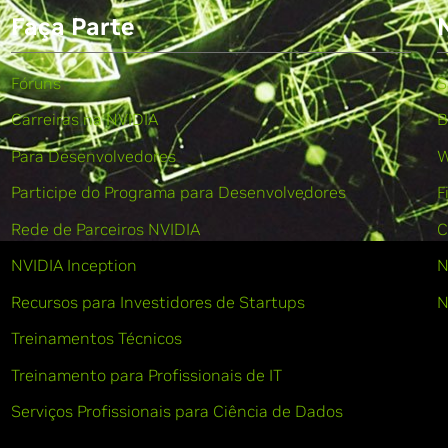
Faça Parte
Fóruns
S
Carreiras na NVIDIA
B
Para Desenvolvedores
W
Participe do Programa para Desenvolvedores
F
Rede de Parceiros NVIDIA
C
NVIDIA Inception
N
Recursos para Investidores de Startups
N
Treinamentos Técnicos
Treinamento para Profissionais de IT
Serviços Profissionais para Ciência de Dados