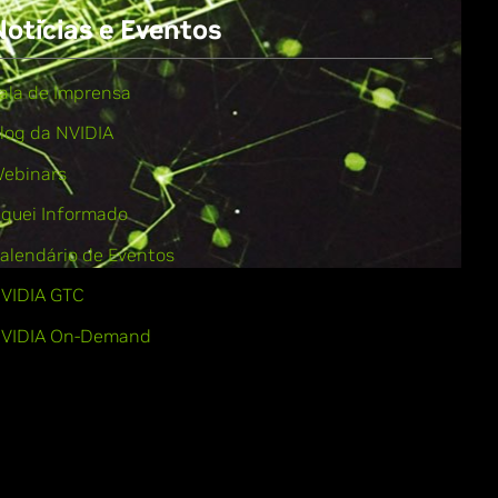
Notícias e Eventos
ala de Imprensa
log da NVIDIA
ebinars
iquei Informado
alendário de Eventos
VIDIA GTC
VIDIA On-Demand