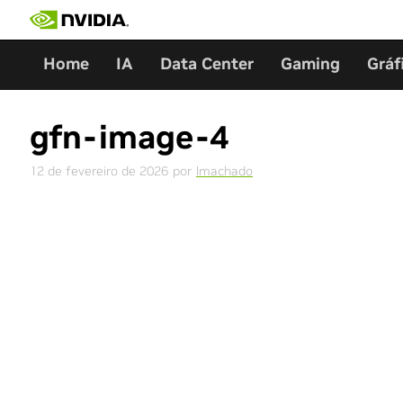
Skip
to
content
Home
IA
Data Center
Gaming
Gráf
gfn-image-4
12 de fevereiro de 2026
por
lmachado