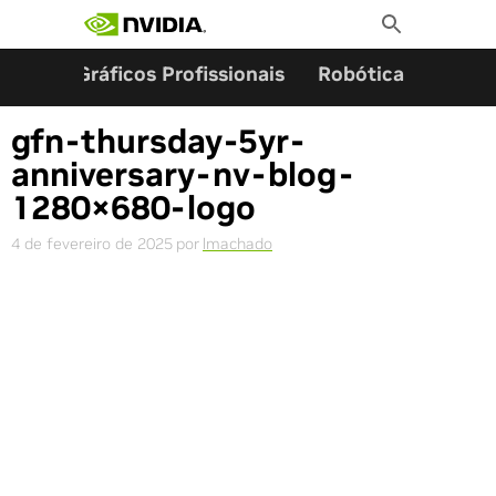
Pesquisar por:
Skip
Toggle
to
Search
content
ming
Gráficos Profissionais
Robótica
Start
gfn-thursday-5yr-
anniversary-nv-blog-
1280×680-logo
4 de fevereiro de 2025
por
lmachado