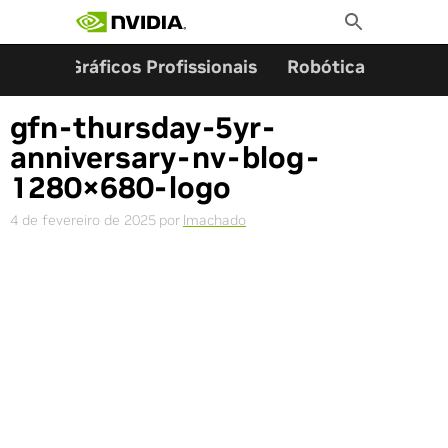
Pesquisar por:
Skip
Toggle
to
Search
content
ming
Gráficos Profissionais
Robótica
Start
gfn-thursday-5yr-
anniversary-nv-blog-
1280×680-logo
4 de fevereiro de 2025
por
lmachado