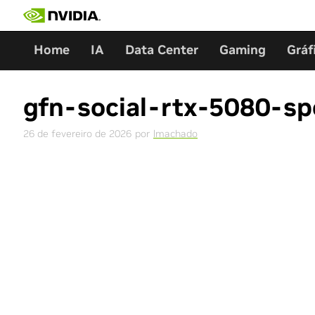
Skip
to
content
Home
IA
Data Center
Gaming
Gráf
gfn-social-rtx-5080-sp
26 de fevereiro de 2026
por
lmachado