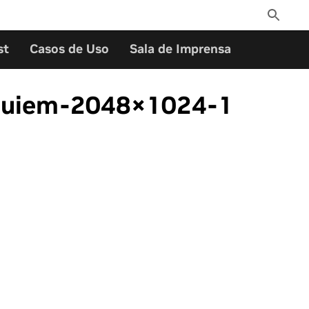
Toggle
Search
st
Casos de Uso
Sala de Imprensa
requiem-2048×1024-1