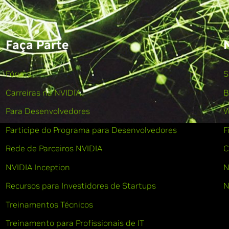
Faça Parte
Fóruns
S
Carreiras na NVIDIA
B
Para Desenvolvedores
W
Participe do Programa para Desenvolvedores
F
Rede de Parceiros NVIDIA
C
NVIDIA Inception
N
Recursos para Investidores de Startups
N
Treinamentos Técnicos
Treinamento para Profissionais de IT