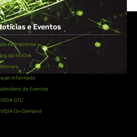
Notícias e Eventos
ala de Imprensa
log da NVIDIA
ebinars
iquei Informado
alendário de Eventos
VIDIA GTC
VIDIA On-Demand