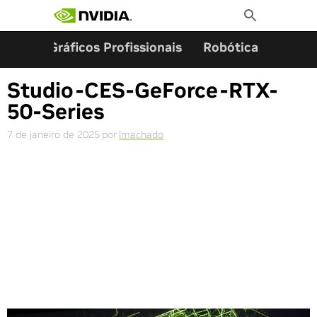
Pesquisar por:
Skip
Toggle
to
Search
content
ming
Gráficos Profissionais
Robótica
Start
Studio-CES-GeForce-RTX-
50-Series
7 de janeiro de 2025
por
lmachado