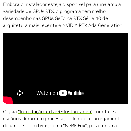
Embora o instalador esteja disponível para uma ampla
variedade de GPUs RTX, o programa tem melhor
desempenho nas GPUs
GeForce RTX Série 40
de
arquitetura mais recente e
NVIDIA RTX Ada Generation.
O guia
“Introdução ao NeRF Instantâneo”
orienta os
usuários durante o processo, incluindo o carregamento
de um dos primitivos, como “NeRF Fox”, para ter uma