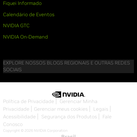
Fiquei Informado
Calendário de Eventos
NVIDIA GTC
NVIDIA On-Demand
EXPLORE NOSSOS BLOGS REGIONAIS E OUTRAS REDES
SOCIAIS
Política de Privacidade
Gerenciar Minha
Privacidade
Gerenciar meus cookies
Legais
Acessibilidade
Segurança dos Produtos
Fale
Conosco
Copyright © 2026 NVIDIA Corporation
Brasil