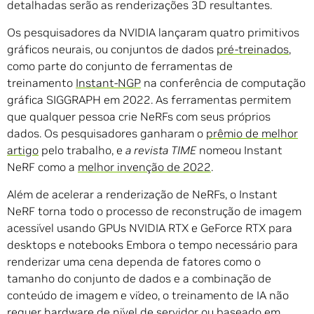
detalhadas serão as renderizações 3D resultantes.
Os pesquisadores da NVIDIA lançaram quatro primitivos
gráficos neurais, ou conjuntos de dados
pré-treinados
,
como parte do conjunto de ferramentas de
treinamento
Instant-NGP
na conferência de computação
gráfica SIGGRAPH em 2022. As ferramentas permitem
que qualquer pessoa crie NeRFs com seus próprios
dados. Os pesquisadores ganharam o
prêmio de melhor
artigo
pelo trabalho, e
a revista TIME
nomeou Instant
NeRF como a
melhor invenção de 2022
.
Além de acelerar a renderização de NeRFs, o Instant
NeRF torna todo o processo de reconstrução de imagem
acessível usando GPUs NVIDIA RTX e GeForce RTX para
desktops e notebooks Embora o tempo necessário para
renderizar uma cena dependa de fatores como o
tamanho do conjunto de dados e a combinação de
conteúdo de imagem e vídeo, o treinamento de IA não
requer hardware de nível de servidor ou baseado em