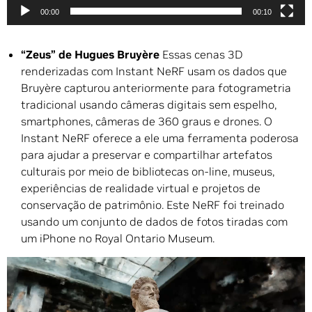
00:00
00:10
“Zeus” de Hugues Bruyère
Essas cenas 3D
renderizadas com Instant NeRF usam os dados que
Bruyère capturou anteriormente para fotogrametria
tradicional usando câmeras digitais sem espelho,
smartphones, câmeras de 360 ​​graus e drones. O
Instant NeRF oferece a ele uma ferramenta poderosa
para ajudar a preservar e compartilhar artefatos
culturais por meio de bibliotecas on-line, museus,
experiências de realidade virtual e projetos de
conservação de patrimônio. Este NeRF foi treinado
usando um conjunto de dados de fotos tiradas com
um iPhone no Royal Ontario Museum.
Tocador
de
vídeo