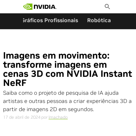
Pesquisar por:
Skip
Toggle
to
Search
content
ming
Gráficos Profissionais
Robótica
Start
Imagens em movimento:
transforme imagens em
cenas 3D com NVIDIA Instant
NeRF
Saiba como o projeto de pesquisa de IA ajuda
artistas e outras pessoas a criar experiências 3D a
partir de imagens 2D em segundos.
17 de abril de 2024
por
lmachado