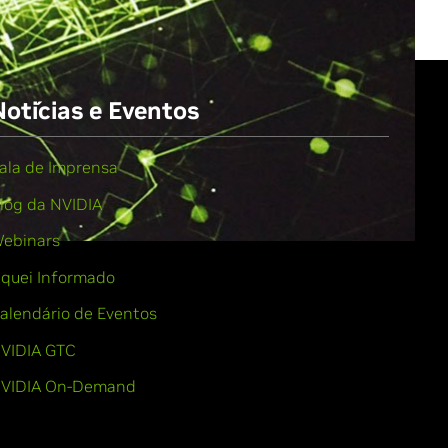
Notícias e Eventos
ala de Imprensa
log da NVIDIA
ebinars
iquei Informado
alendário de Eventos
VIDIA GTC
VIDIA On-Demand