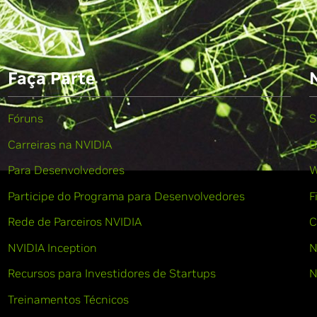
Faça Parte
Fóruns
S
Carreiras na NVIDIA
B
Para Desenvolvedores
W
Participe do Programa para Desenvolvedores
F
Rede de Parceiros NVIDIA
C
NVIDIA Inception
N
Recursos para Investidores de Startups
N
Treinamentos Técnicos