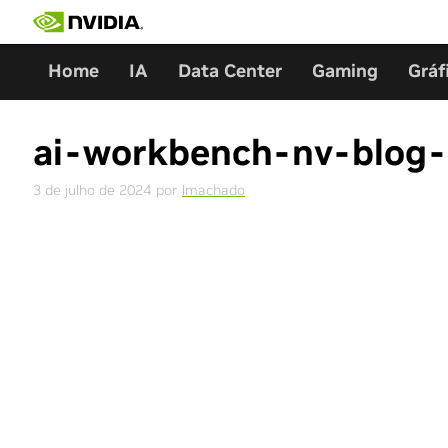
Skip
to
content
Home
IA
Data Center
Gaming
Gráf
ai-workbench-nv-blog
3 de julho de 2024
por
lmachado