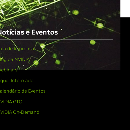
Notícias e Eventos
ala de Imprensa
log da NVIDIA
ebinars
iquei Informado
alendário de Eventos
VIDIA GTC
VIDIA On-Demand