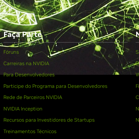
Faça Parte
Fóruns
S
Carreiras na NVIDIA
B
Para Desenvolvedores
W
Participe do Programa para Desenvolvedores
F
Rede de Parceiros NVIDIA
C
NVIDIA Inception
N
Recursos para Investidores de Startups
N
Treinamentos Técnicos