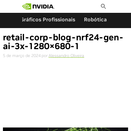
Pesquisar por:
Skip
Toggle
to
Search
content
ming
Gráficos Profissionais
Robótica
Start
retail-corp-blog-nrf24-gen-
ai-3x-1280×680-1
5 de março de 2024
por
Alessandro Oliveira