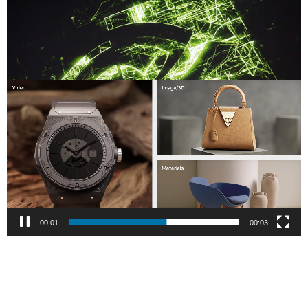
Compartilhe
Tocador
de
vídeo
00:02
00:03