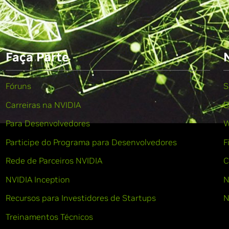
Faça Parte
Fóruns
S
Carreiras na NVIDIA
B
Para Desenvolvedores
W
Participe do Programa para Desenvolvedores
F
Rede de Parceiros NVIDIA
C
NVIDIA Inception
N
Recursos para Investidores de Startups
N
Treinamentos Técnicos