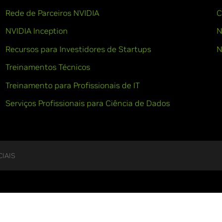
Rede de Parceiros NVIDIA
C
NVIDIA Inception
N
Recursos para Investidores de Startups
N
Treinamentos Técnicos
Treinamento para Profissionais de IT
Serviços Profissionais para Ciência de Dados
IAIS