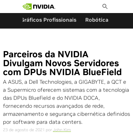
Pesquisar por:
Skip
Toggle
to
Search
content
ming
Gráficos Profissionais
Robótica
Start
Parceiros da NVIDIA
Divulgam Novos Servidores
com DPUs NVIDIA BlueField
A ASUS, a Dell Technologies, a GIGABYTE, a QCT e
a Supermicro oferecem sistemas com a tecnologia
das DPUs BlueField e do NVIDIA DOCA,
fornecendo recursos avançados de rede,
armazenamento e segurança cibernética definidos
por software para data centers.
23 de agosto de 2021
por
John Kim