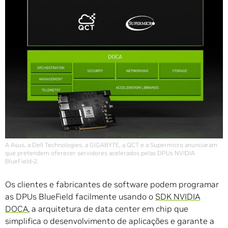
A Asus, a Dell Technologies, a GIGABYTE, a QCT e a Supermicro anunciaram
que pretendem oferecer servidores acelerados pelas DPUs NVIDIA
BlueField-2.
Os clientes e fabricantes de software podem programar
as DPUs BlueField facilmente usando o
SDK NVIDIA
DOCA
, a arquitetura de data center em chip que
simplifica o desenvolvimento de aplicações e garante a