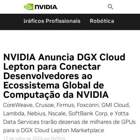
Pesquisar por:
Skip
Toggle
to
Search
content
ming
Gráficos Profissionais
Robótica
Start
NVIDIA Anuncia DGX Cloud
Lepton para Conectar
Desenvolvedores ao
Ecossistema Global de
Computação da NVIDIA
CoreWeave, Crusoe, Firmus, Foxconn, GMI Cloud,
Lambda, Nebius, Nscale, SoftBank Corp. e Yotta
Data Services trarão dezenas de milhares de GPUs
para o DGX Cloud Lepton Marketplace
17 de julho de 2025
por
NVIDIA