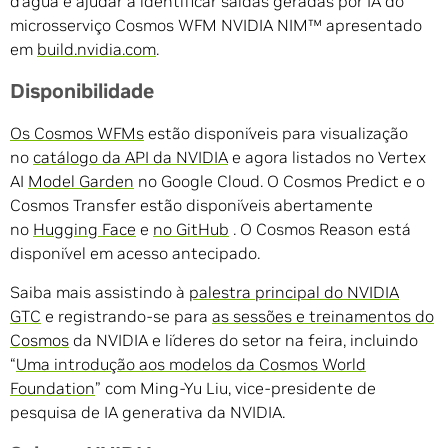
d’água e ajudar a identificar saídas geradas por IA do
microsserviço Cosmos WFM NVIDIA NIM™ apresentado
em
build.nvidia.com
.
Disponibilidade
Os Cosmos WFMs
estão disponíveis para visualização
no
catálogo da API da NVIDIA
e agora listados no Vertex
AI
Model Garden
no Google Cloud. O Cosmos Predict e o
Cosmos Transfer estão disponíveis abertamente
no
Hugging Face
e
no GitHub
. O Cosmos Reason está
disponível em acesso antecipado.
Saiba mais assistindo à
palestra principal do NVIDIA
GTC
e registrando-se para
as sessões e treinamentos do
Cosmos
da NVIDIA e líderes do setor na feira, incluindo
“
Uma introdução aos modelos da Cosmos World
Foundation
” com Ming-Yu Liu, vice-presidente de
pesquisa de IA generativa da NVIDIA.