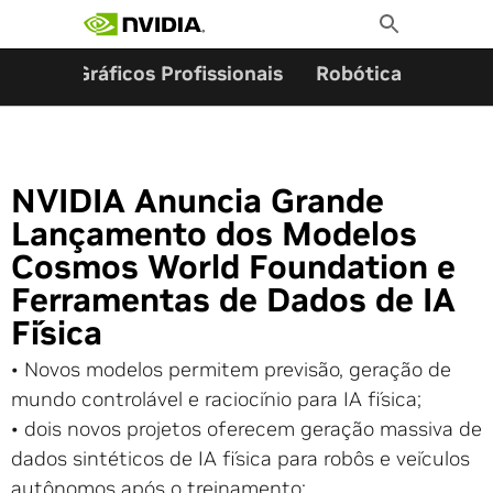
Pesquisar por:
Skip
Toggle
to
Search
content
ming
Gráficos Profissionais
Robótica
Start
NVIDIA Anuncia Grande
Lançamento dos Modelos
Cosmos World Foundation e
Ferramentas de Dados de IA
Física
• Novos modelos permitem previsão, geração de
mundo controlável e raciocínio para IA física;
• dois novos projetos oferecem geração massiva de
dados sintéticos de IA física para robôs e veículos
autônomos após o treinamento;