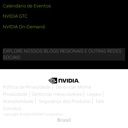
Calendário de Eventos
NVIDIA GTC
NVIDIA On-Demand
EXPLORE NOSSOS BLOGS REGIONAIS E OUTRAS REDES
SOCIAIS
Política de Privacidade
Gerenciar Minha
Privacidade
Gerenciar meus cookies
Legais
Acessibilidade
Segurança dos Produtos
Fale
Conosco
Copyright © 2026 NVIDIA Corporation
Brasil