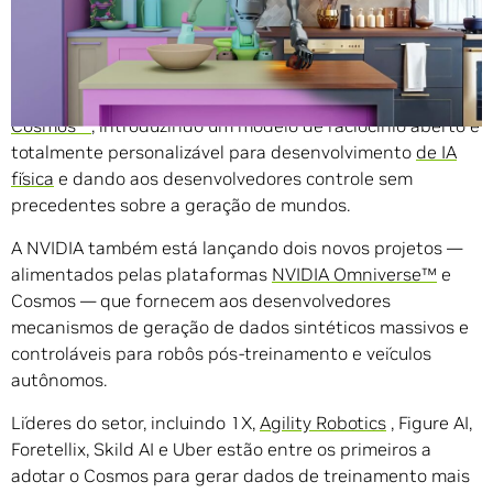
GTC —
A NVIDIA anuncia um grande lançamento dos
novos modelos de base de mundo (WFMs)
do NVIDIA
Cosmos™
, introduzindo um modelo de raciocínio aberto e
totalmente personalizável para desenvolvimento
de IA
física
e dando aos desenvolvedores controle sem
precedentes sobre a geração de mundos.
A NVIDIA também está lançando dois novos projetos —
alimentados pelas plataformas
NVIDIA Omniverse™
e
Cosmos — que fornecem aos desenvolvedores
mecanismos de geração de dados sintéticos massivos e
controláveis ​​para robôs pós-treinamento e veículos
autônomos.
Líderes do setor, incluindo 1X,
Agility Robotics
, Figure AI,
Foretellix, Skild AI e Uber estão entre os primeiros a
adotar o Cosmos para gerar dados de treinamento mais