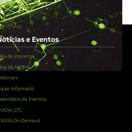
Notícias e Eventos
ala de Imprensa
log da NVIDIA
ebinars
iquei Informado
alendário de Eventos
VIDIA GTC
VIDIA On-Demand