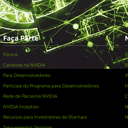
Faça Parte
Fóruns
S
Carreiras na NVIDIA
B
Para Desenvolvedores
W
Participe do Programa para Desenvolvedores
F
Rede de Parceiros NVIDIA
C
NVIDIA Inception
N
Recursos para Investidores de Startups
N
Treinamentos Técnicos