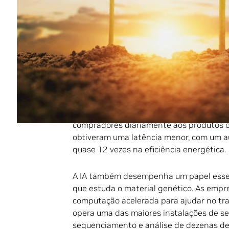
A NVIDIA in
computação 
energética, mas também estabelecem nov
tecnologias estão revolucionando as op
práticas sustentáveis em nível global co
A Equinix, provedora global de data cen
em ciência e com objetivo de 100% de e
comércio eletrônico que está utilizando 
compradores diariamente aos produtos d
obtiveram uma latência menor, com um a
quase 12 vezes na eficiência energética.
A IA também desempenha um papel essen
que estuda o material genético. As empr
computação acelerada para ajudar no tr
opera uma das maiores instalações de s
sequenciamento e análise de dezenas de 