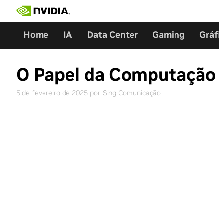
Skip
to
content
Home
IA
Data Center
Gaming
Gráf
O Papel da Computação 
5 de fevereiro de 2025
por
Sing Comunicação