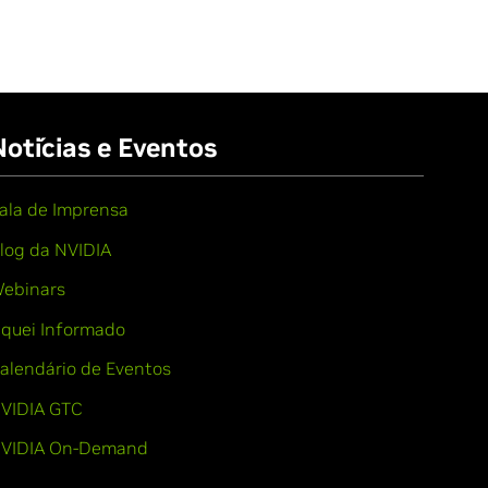
Notícias e Eventos
ala de Imprensa
log da NVIDIA
ebinars
iquei Informado
alendário de Eventos
VIDIA GTC
VIDIA On-Demand