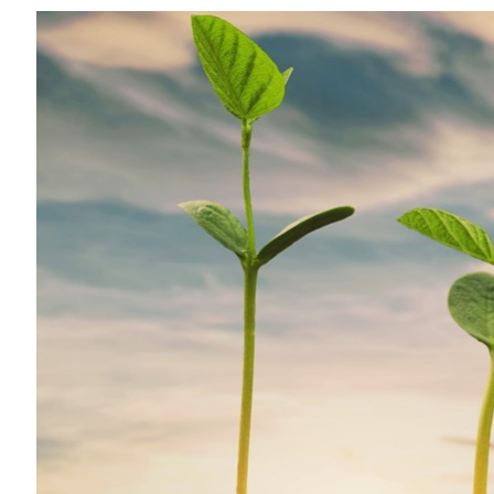
Compartilhe
Com o aumen
dispositivos
uma preocup
transformaçã
artificial (
todos os set
energética 
A fabricante
computação a
nova fábrica
produção. Co
tempo, custo
industrial.
Marcio Aguiar, Diretor da Divisão Enterprise da
NVIDIA para América Latina