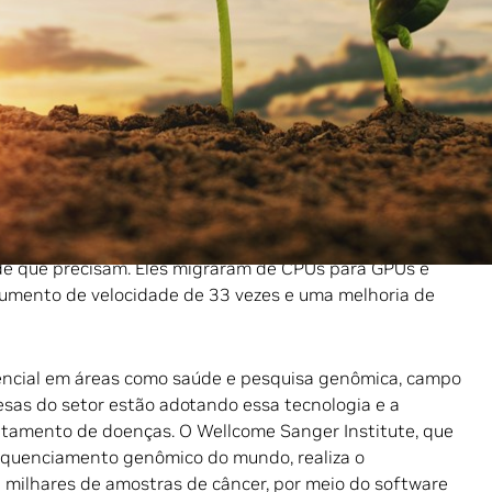
troduz constantemente no mercado soluções de IA e
acelerada que não apenas aumentam a eficiência
os padrões de responsabilidade ambiental. Essas
erações, reduzindo o consumo de energia e promovendo
m parceiros de negócios.
ters publicou uma meta de neutralidade climática baseada
nergia renovável até 2030. Há também um site de
IA da NVIDIA para conectar centenas de milhões de
e que precisam. Eles migraram de CPUs para GPUs e
umento de velocidade de 33 vezes e uma melhoria de
cial em áreas como saúde e pesquisa genômica, campo
esas do setor estão adotando essa tecnologia e a
atamento de doenças. O Wellcome Sanger Institute, que
equenciamento genômico do mundo, realiza o
milhares de amostras de câncer, por meio do software