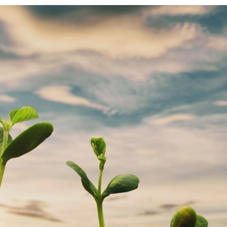
to do consumo de energia pelos centros de dados e
 eletrônicos, a busca por soluções sustentáveis tornou-se
ação constante para as organizações. No centro dessa
o tecnológica, a computação acelerada e a inteligência
IA) estão revolucionando a maneira como empresas de
ores operam, oferecendo novos níveis de eficiência
e diminuindo o impacto ambiental.
 de eletrônicos, Foxconn, por exemplo, está utilizando
celerada e IA para construir um digital twin de uma
 no México, treinar seus robôs e definir processos de
m a aplicação desse recurso, é possível economizar
s e energia, melhorando a automação e a eficiência