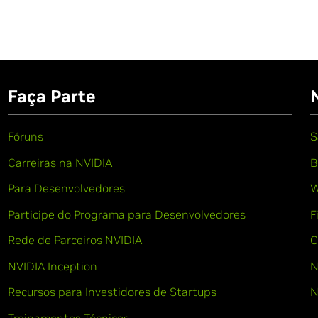
Faça Parte
Fóruns
S
Carreiras na NVIDIA
B
Para Desenvolvedores
W
Participe do Programa para Desenvolvedores
F
Rede de Parceiros NVIDIA
C
NVIDIA Inception
N
Recursos para Investidores de Startups
N
Treinamentos Técnicos