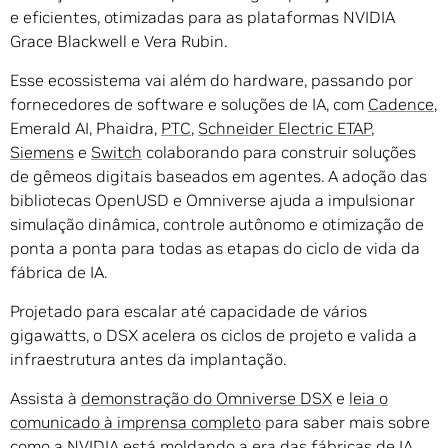
e eficientes, otimizadas para as plataformas NVIDIA
Grace Blackwell e Vera Rubin.
Esse ecossistema vai além do hardware, passando por
fornecedores de software e soluções de IA, com
Cadence
,
Emerald AI, Phaidra,
PTC
,
Schneider Electric ETAP
,
Siemens
e
Switch
colaborando para construir soluções
de gêmeos digitais baseados em agentes. A adoção das
bibliotecas OpenUSD e Omniverse ajuda a impulsionar
simulação dinâmica, controle autônomo e otimização de
ponta a ponta para todas as etapas do ciclo de vida da
fábrica de IA.
Projetado para escalar até capacidade de vários
gigawatts, o DSX acelera os ciclos de projeto e valida a
infraestrutura antes da implantação.
Assista à
demonstração do Omniverse DSX
e
leia o
comunicado à imprensa completo
para saber mais sobre
como a NVIDIA está moldando a era das fábricas de IA