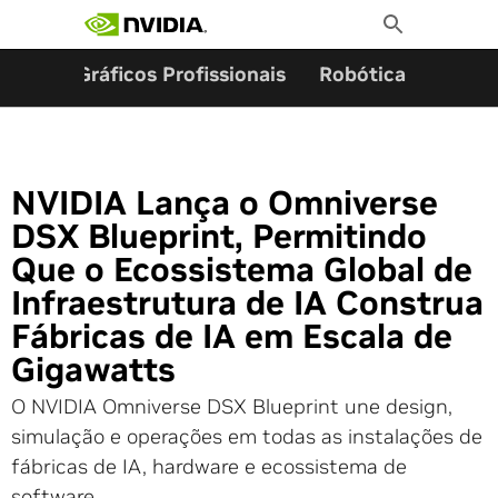
Pesquisar por:
Skip
Toggle
to
Search
content
ming
Gráficos Profissionais
Robótica
Start
NVIDIA Lança o Omniverse
DSX Blueprint, Permitindo
Que o Ecossistema Global de
Infraestrutura de IA Construa
Fábricas de IA em Escala de
Gigawatts
O NVIDIA Omniverse DSX Blueprint une design,
simulação e operações em todas as instalações de
fábricas de IA, hardware e ecossistema de
software.