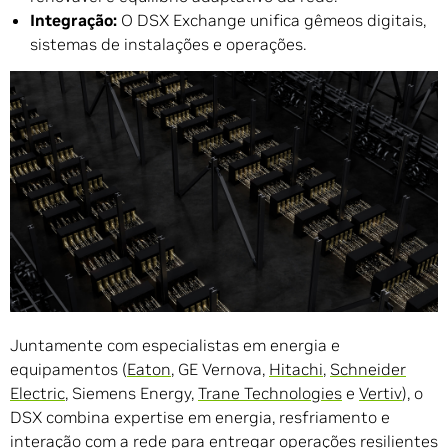
Integração:
O DSX Exchange unifica gêmeos digitais,
sistemas de instalações e operações.
Juntamente com especialistas em energia e
equipamentos (
Eaton
, GE Vernova,
Hitachi
,
Schneider
Electric
, Siemens Energy,
Trane Technologies
e
Vertiv
), o
DSX combina expertise em energia, resfriamento e
interação com a rede para entregar operações resilientes