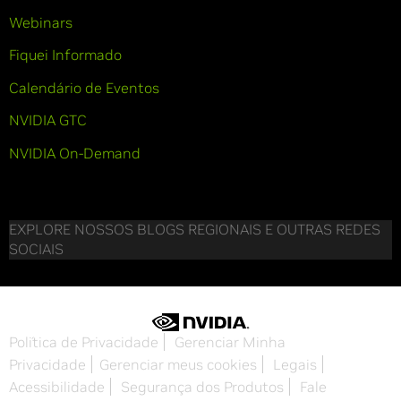
Webinars
Fiquei Informado
Calendário de Eventos
NVIDIA GTC
NVIDIA On-Demand
EXPLORE NOSSOS BLOGS REGIONAIS E OUTRAS REDES
SOCIAIS
Política de Privacidade
Gerenciar Minha
Privacidade
Gerenciar meus cookies
Legais
Acessibilidade
Segurança dos Produtos
Fale