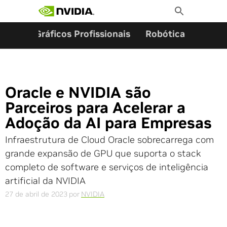
Pesquisar por:
Skip
Toggle
to
Search
content
ming
Gráficos Profissionais
Robótica
Start
Oracle e NVIDIA são
Parceiros para Acelerar a
Adoção da AI para Empresas
Infraestrutura de Cloud Oracle sobrecarrega com
grande expansão de GPU que suporta o stack
completo de software e serviços de inteligência
artificial da NVIDIA
27 de abril de 2023
por
NVIDIA