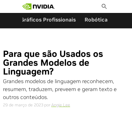
Pesquisar por:
Skip
Toggle
to
Search
content
ming
Gráficos Profissionais
Robótica
Start
Para que são Usados os
Grandes Modelos de
Linguagem?
Grandes modelos de linguagem reconhecem,
resumem, traduzem, preveem e geram texto e
outros conteúdos.
29 de março de 2023
por
Angie Lee