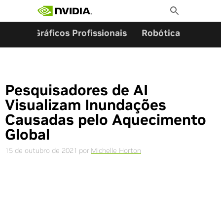
Pesquisar por:
Skip
Toggle
to
Search
content
ming
Gráficos Profissionais
Robótica
Start
Pesquisadores de AI
Visualizam Inundações
Causadas pelo Aquecimento
Global
15 de outubro de 2021
por
Michelle Horton