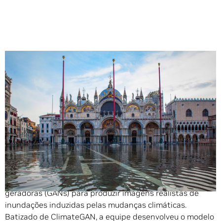
Compartilhe
Em breve, você poderá ver como futuras inundações
podem atingir sua cidade com um modelo de AI recém-
desenvolvido. O
estudo
, de uma equipe de pesquisadores
canadenses e americanos, usa redes adversárias
geradoras (GANs) para produzir imagens realistas de
inundações induzidas pelas mudanças climáticas.
Batizado de ClimateGAN, a equipe desenvolveu o modelo