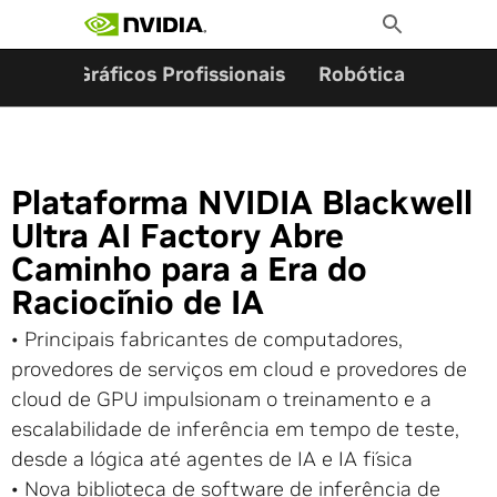
Pesquisar por:
Skip
Toggle
to
Search
content
ming
Gráficos Profissionais
Robótica
Start
Plataforma NVIDIA Blackwell
Ultra AI Factory Abre
Caminho para a Era do
Raciocínio de IA
• Principais fabricantes de computadores,
provedores de serviços em cloud e provedores de
cloud de GPU impulsionam o treinamento e a
escalabilidade de inferência em tempo de teste,
desde a lógica até agentes de IA e IA física
• Nova biblioteca de software de inferência de