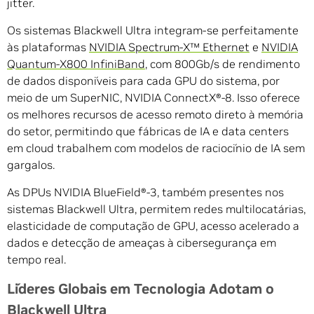
jitter.
Os sistemas Blackwell Ultra integram-se perfeitamente
às plataformas
NVIDIA Spectrum-X
™
Ethernet
e
NVIDIA
Quantum-X800
InfiniBand
, com 800Gb/s de rendimento
de dados disponíveis para cada GPU do sistema, por
meio de um SuperNIC, NVIDIA ConnectX®-8. Isso oferece
os melhores recursos de acesso remoto direto à memória
do setor, permitindo que fábricas de IA e data centers
em cloud trabalhem com modelos de raciocínio de IA sem
gargalos.
As DPUs NVIDIA BlueField®-3, também presentes nos
sistemas Blackwell Ultra, permitem redes multilocatárias,
elasticidade de computação de GPU, acesso acelerado a
dados e detecção de ameaças à cibersegurança em
tempo real.
Líderes Globais em Tecnologia Adotam o
Blackwell Ultra