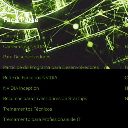
Faça Parte
Fóruns
S
Carreiras na NVIDIA
B
Para Desenvolvedores
W
Participe do Programa para Desenvolvedores
F
Rede de Parceiros NVIDIA
C
NVIDIA Inception
N
Recursos para Investidores de Startups
N
Treinamentos Técnicos
Treinamento para Profissionais de IT