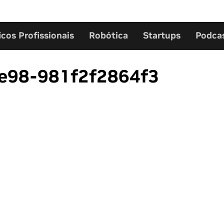
icos Profissionais
Robótica
Startups
Podca
e98-981f2f2864f3