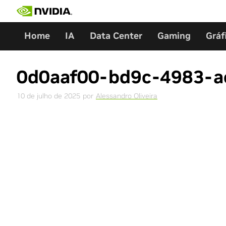
Skip
to
content
Home
IA
Data Center
Gaming
Gráf
0d0aaf00-bd9c-4983-a
10 de julho de 2025
por
Alessandro Oliveira