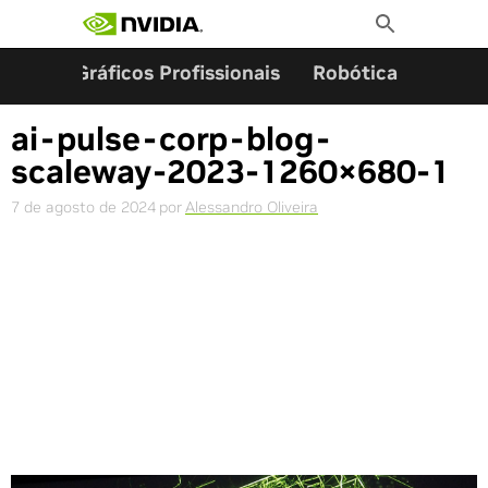
Pesquisar por:
Skip
Toggle
to
Search
content
ming
Gráficos Profissionais
Robótica
Start
ai-pulse-corp-blog-
scaleway-2023-1260×680-1
7 de agosto de 2024
por
Alessandro Oliveira