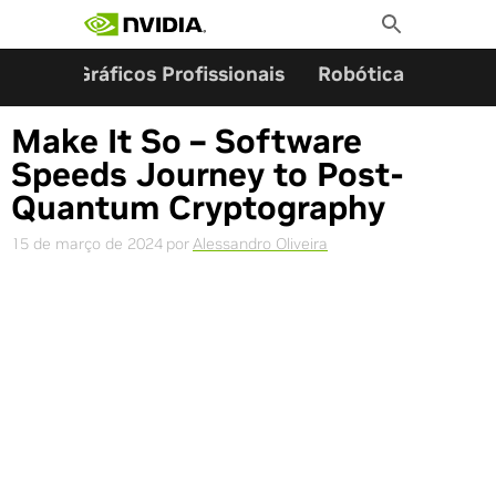
Pesquisar por:
Skip
Toggle
to
Search
content
ming
Gráficos Profissionais
Robótica
Start
Make It So – Software
Speeds Journey to Post-
Quantum Cryptography
15 de março de 2024
por
Alessandro Oliveira