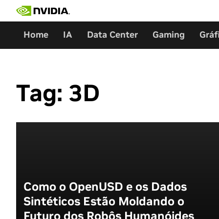
Skip
to
content
Home
IA
Data Center
Gaming
Gráf
Tag:
3D
Como o OpenUSD e os Dados
Sintéticos Estão Moldando o
Futuro dos Robôs Humanóides