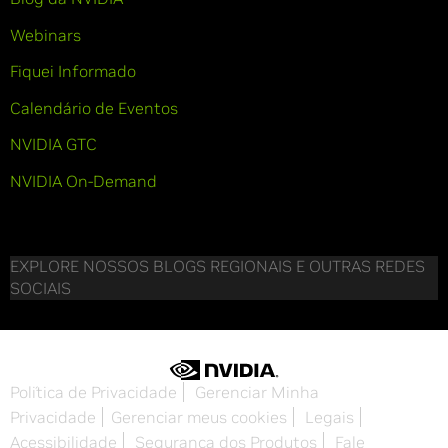
Webinars
Fiquei Informado
Calendário de Eventos
NVIDIA GTC
NVIDIA On-Demand
EXPLORE NOSSOS BLOGS REGIONAIS E OUTRAS REDES
SOCIAIS
Política de Privacidade
Gerenciar Minha
Privacidade
Gerenciar meus cookies
Legais
Acessibilidade
Segurança dos Produtos
Fale