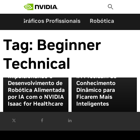
Pesquisar por:
Skip
Toggle
to
Search
content
ming
Gráficos Profissionais
Robótica
Start
Tag:
Beginner
RAG Tradicional vs.
Technical
Agente de RAG: Por
Que os Agentes de
Impulsionando o
IA Precisam de
Desenvolvimento de
Conhecimento
Robótica Alimentada
Dinâmico para
por IA com o NVIDIA
Ficarem Mais
Isaac for Healthcare
Inteligentes