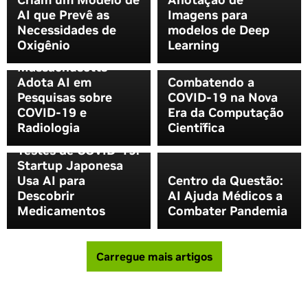
AI que Prevê as
Imagens para
Necessidades de
modelos de Deep
Martinos Center do
Oxigênio
Learning
Hospital Geral de
Massachusetts
Adota AI em
Combatendo a
Pesquisas sobre
COVID-19 na Nova
COVID-19 e
Era da Computação
Radiologia
Científica
Testes de COVID-19:
Startup Japonesa
Usa AI para
Centro da Questão:
Descobrir
AI Ajuda Médicos a
Medicamentos
Combater Pandemia
Carregue mais artigos