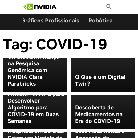
Pesquisar por:
Skip
Toggle
to
Search
content
ming
Gráficos Profissionais
Robótica
Start
Tag:
COVID-19
UK Biobank Avança
na Pesquisa
Genômica com
NVIDIA Clara
O Que é um Digital
Parabricks
Twin?
NVIDIA e Dasa
Firmam Parceria para
Desenvolver
Algoritmo para
Descoberta de
COVID-19 em Duas
Medicamentos na
Triagem de Pacientes
Semanas
Era do COVID-19
com COVID-19: 20
Pixels Perfeitos: V7
Hospitais em 20 Dias
Labs Automatiza a
Criam um Modelo de
Anotação de