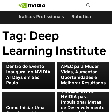
Pesquisar por:
Skip
Toggle
to
Search
content
ming
Gráficos Profissionais
Robótica
Start
Tag:
Deep
Learning Institute
Código, Computação
NVIDIA Faz Parceria
e Conexão: Por
com Economias da
Dentro do Evento
APEC para Mudar
Inaugural do NVIDIA
Vidas, Aumentar
AI Days em São
Oportunidades e
O Centro de
Paulo
Melhorar Resultados
Satélites da ONU
Trabalha com a
NVIDIA para
Impulsionar Metas
Como Iniciar Uma
de Desenvolvimento
Maravilhas do