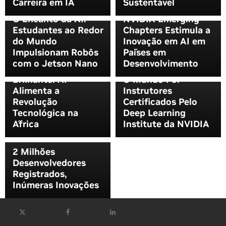
Carreira em IA
Sustentável
Mundo: O Programa
O Encanto da AI:
NVIDIA Emerging
Estudantes ao Redor
Chapters Estimula a
Novas
do Mundo
Inovação em AI em
Oportunidades de
Impulsionam Robôs
Países em
Treinamento Agora
com o Jetson Nano
Desenvolvimento
O Continente
Disponíveis Em Todo
Brilhante: AI
O Mundo Por
Alimenta a
Instrutores
Revolução
Certificados Pelo
Tecnológica na
Deep Learning
África
Institute da NVIDIA
2 Milhões
Desenvolvedores
Registrados,
Inúmeras Inovações