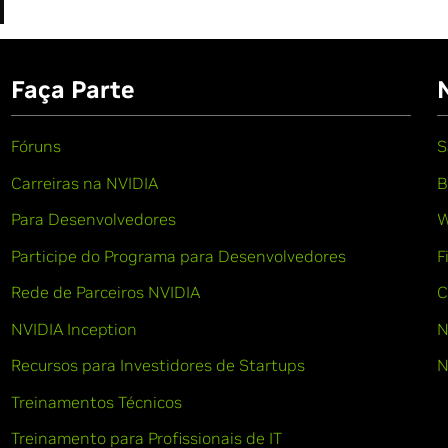
Faça Parte
Fóruns
S
Carreiras na NVIDIA
B
Para Desenvolvedores
W
Participe do Programa para Desenvolvedores
F
Rede de Parceiros NVIDIA
C
NVIDIA Inception
N
Recursos para Investidores de Startups
N
Treinamentos Técnicos
Treinamento para Profissionais de IT