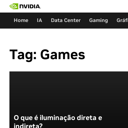
Skip
to
content
Home
IA
Data Center
Gaming
Gráf
Tag:
Games
O que é iluminação direta e
indireta?