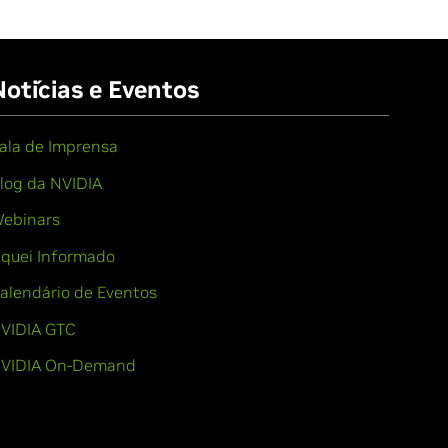
Notícias e Eventos
ala de Imprensa
log da NVIDIA
ebinars
iquei Informado
alendário de Eventos
VIDIA GTC
VIDIA On-Demand