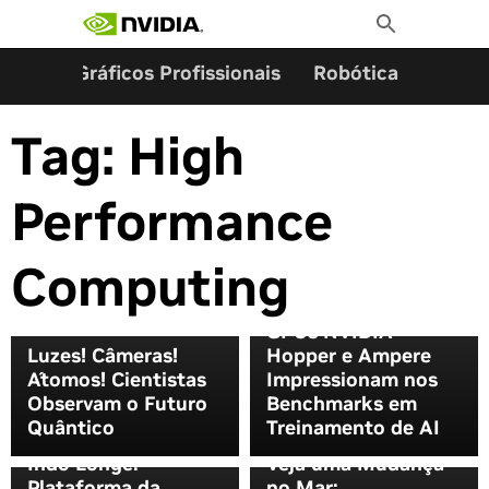
Pesquisar por:
Skip
Toggle
to
Search
content
ming
Gráficos Profissionais
Robótica
Start
Tag:
High
Performance
Computing
GPUs NVIDIA
Luzes! Câmeras!
Hopper e Ampere
Átomos! Cientistas
Impressionam nos
Observam o Futuro
Benchmarks em
Quântico
Treinamento de AI
Indo Longe:
Veja uma Mudança
Plataforma da
no Mar: