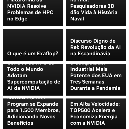
NVIDIA Resolve
Pesquisadores 3D
Problemas de HPC
dão Vida à História
no Edge
Naval
Discurso Digno de
Rei: Revolução da AI
AI no Centro de
O que é um Exaflop?
na Escandinávia
Tudo: Como Criamos
Centros de HPC de
o Computador
Todo o Mundo
Industrial Mais
Adotam
Potente dos EUA em
Supercomputação de
Três Semanas
AI da NVIDIA
Durante a Pandemia
NVIDIA Partner
Program se Expande
Em Alta Velocidade:
para 1.500 Membros,
TOP500 Acelera e
Adicionando Novos
Economiza Energia
Benefícios
com a NVIDIA