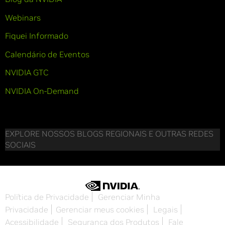
Webinars
Fiquei Informado
Calendário de Eventos
NVIDIA GTC
NVIDIA On-Demand
EXPLORE NOSSOS BLOGS REGIONAIS E OUTRAS REDES
SOCIAIS
Política de Privacidade
Gerenciar Minha
Privacidade
Gerenciar meus cookies
Legais
Acessibilidade
Segurança dos Produtos
Fale