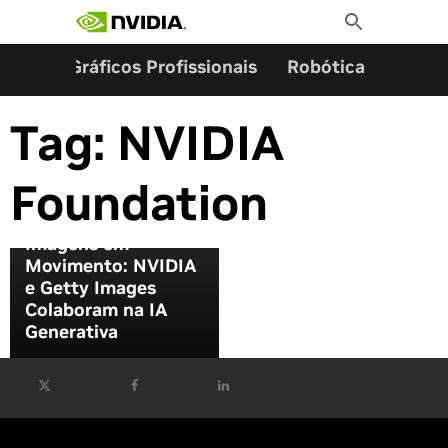
Pesquisar por:
Skip
Toggle
to
Search
content
ming
Gráficos Profissionais
Robótica
Start
Tag:
NVIDIA
Foundation
Imagens em
Movimento: NVIDIA
e Getty Images
Colaboram na IA
Generativa