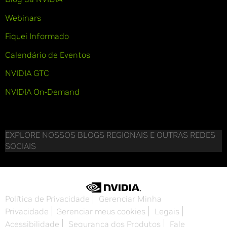
Webinars
Fiquei Informado
Calendário de Eventos
NVIDIA GTC
NVIDIA On-Demand
EXPLORE NOSSOS BLOGS REGIONAIS E OUTRAS REDES
SOCIAIS
Política de Privacidade
Gerenciar Minha
Privacidade
Gerenciar meus cookies
Legais
Acessibilidade
Segurança dos Produtos
Fale