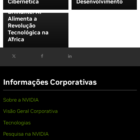
Cibernética
Desenvolvimento
O Continente
Brilhante: AI
Alimenta a
Revolução
Tecnológica na
África
Informações Corporativas
Sobre a NVIDIA
Visão Geral Corporativa
Tecnologias
Pesquisa na NVIDIA