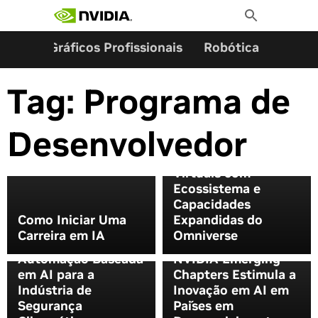
Pesquisar por:
Skip
Toggle
to
Search
content
ming
Gráficos Profissionais
Robótica
Start
Tag:
Programa de
Desenvolvedor
NVIDIA Abre Novos
Portais para Mundos
Virtuais com
Ecossistema e
Capacidades
Como Iniciar Uma
Expandidas do
NVIDIA lança
Maravilhas do
Carreira em IA
Omniverse
Morpheus para Levar
Mundo: O Programa
Automação Baseada
NVIDIA Emerging
em AI para a
Chapters Estimula a
Indústria de
Inovação em AI em
Segurança
Países em