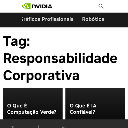
Pesquisar por:
Skip
Toggle
to
Search
content
ming
Gráficos Profissionais
Robótica
Start
Tag:
Responsabilidade
Corporativa
O Que É
O Que É IA
Computação Verde?
Confiável?